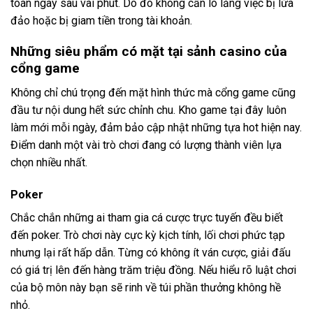
toán ngay sau vài phút. Do đó không cần lo lắng việc bị lừa
đảo hoặc bị giam tiền trong tài khoản.
Những siêu phẩm có mặt tại sảnh casino của
cổng game
Không chỉ chú trọng đến mặt hình thức mà cổng game cũng
đầu tư nội dung hết sức chỉnh chu. Kho game tại đây luôn
làm mới mỗi ngày, đảm bảo cập nhật những tựa hot hiện nay.
Điểm danh một vài trò chơi đang có lượng thành viên lựa
chọn nhiều nhất.
Poker
Chắc chắn những ai tham gia cá cược trực tuyến đều biết
đến poker. Trò chơi này cực kỳ kịch tính, lối chơi phức tạp
nhưng lại rất hấp dẫn. Từng có không ít ván cược, giải đấu
có giá trị lên đến hàng trăm triệu đồng. Nếu hiểu rõ luật chơi
của bộ môn này bạn sẽ rinh về túi phần thưởng không hề
nhỏ.