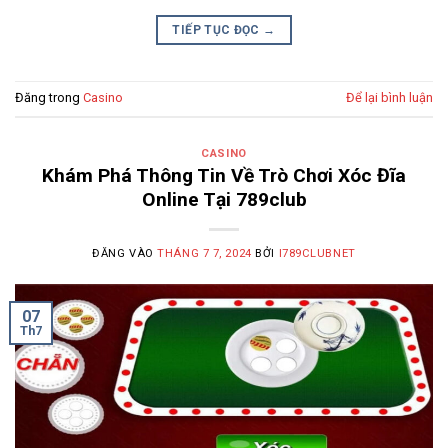
TIẾP TỤC ĐỌC
→
Đăng trong
Casino
Để lại bình luận
CASINO
Khám Phá Thông Tin Về Trò Chơi Xóc Đĩa
Online Tại 789club
ĐĂNG VÀO
THÁNG 7 7, 2024
BỞI
I789CLUBNET
07
Th7