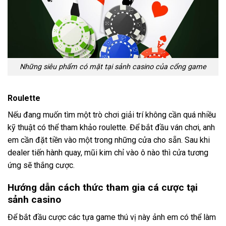
Những siêu phẩm có mặt tại sảnh casino của cổng game
Roulette
Nếu đang muốn tìm một trò chơi giải trí không cần quá nhiều
kỹ thuật có thể tham khảo roulette. Để bắt đầu ván chơi, anh
em cần đặt tiền vào một trong những cửa cho sẵn. Sau khi
dealer tiến hành quay, mũi kim chỉ vào ô nào thì cửa tương
ứng sẽ thắng cược.
Hướng dẫn cách thức tham gia cá cược tại
sảnh casino
Để bắt đầu cược các tựa game thú vị này ảnh em có thể làm