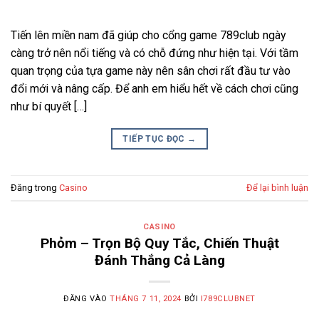
Tiến lên miền nam đã giúp cho cổng game 789club ngày
càng trở nên nổi tiếng và có chỗ đứng như hiện tại. Với tầm
quan trọng của tựa game này nên sân chơi rất đầu tư vào
đổi mới và nâng cấp. Để anh em hiểu hết về cách chơi cũng
như bí quyết […]
TIẾP TỤC ĐỌC
→
Đăng trong
Casino
Để lại bình luận
CASINO
Phỏm – Trọn Bộ Quy Tắc, Chiến Thuật
Đánh Thắng Cả Làng
ĐĂNG VÀO
THÁNG 7 11, 2024
BỞI
I789CLUBNET