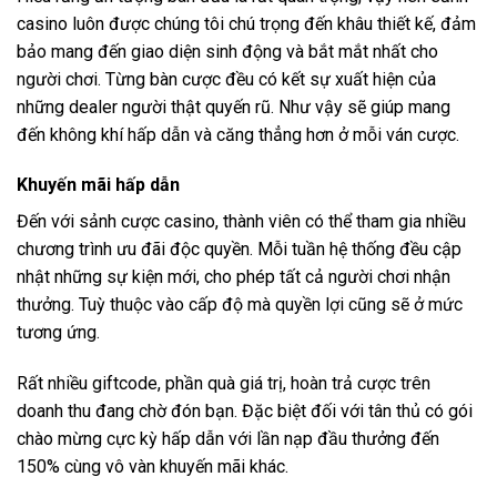
casino luôn được chúng tôi chú trọng đến khâu thiết kế, đảm
bảo mang đến giao diện sinh động và bắt mắt nhất cho
người chơi. Từng bàn cược đều có kết sự xuất hiện của
những dealer người thật quyến rũ. Như vậy sẽ giúp mang
đến không khí hấp dẫn và căng thẳng hơn ở mỗi ván cược.
Khuyến mãi hấp dẫn
Đến với sảnh cược casino, thành viên có thể tham gia nhiều
chương trình ưu đãi độc quyền. Mỗi tuần hệ thống đều cập
nhật những sự kiện mới, cho phép tất cả người chơi nhận
thưởng. Tuỳ thuộc vào cấp độ mà quyền lợi cũng sẽ ở mức
tương ứng.
Rất nhiều giftcode, phần quà giá trị, hoàn trả cược trên
doanh thu đang chờ đón bạn. Đặc biệt đối với tân thủ có gói
chào mừng cực kỳ hấp dẫn với lần nạp đầu thưởng đến
150% cùng vô vàn khuyến mãi khác.