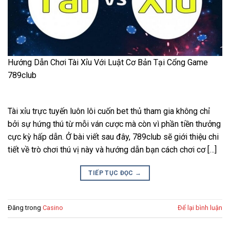
Hướng Dẫn Chơi Tài Xỉu Với Luật Cơ Bản Tại Cổng Game
789club
Tài xỉu trực tuyến luôn lôi cuốn bet thủ tham gia không chỉ
bởi sự hứng thú từ mỗi ván cược mà còn vì phần tiền thưởng
cực kỳ hấp dẫn. Ở bài viết sau đây, 789club sẽ giới thiệu chi
tiết về trò chơi thú vị này và hướng dẫn bạn cách chơi cơ […]
TIẾP TỤC ĐỌC
→
Đăng trong
Casino
Để lại bình luận