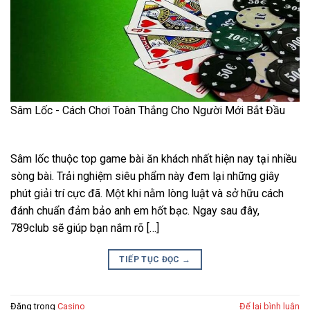
Sâm Lốc - Cách Chơi Toàn Thắng Cho Người Mới Bắt Đầu
Sâm lốc thuộc top game bài ăn khách nhất hiện nay tại nhiều
sòng bài. Trải nghiệm siêu phẩm này đem lại những giây
phút giải trí cực đã. Một khi nằm lòng luật và sở hữu cách
đánh chuẩn đảm bảo anh em hốt bạc. Ngay sau đây,
789club sẽ giúp bạn nắm rõ […]
TIẾP TỤC ĐỌC
→
Đăng trong
Casino
Để lại bình luận