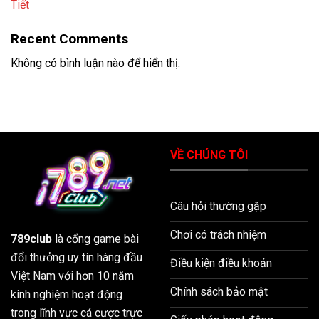
Tiết
Recent Comments
Không có bình luận nào để hiển thị.
VỀ CHÚNG TÔI
Câu hỏi thường gặp
Chơi có trách nhiệm
789club
là cổng game bài
đổi thưởng uy tín hàng đầu
Điều kiện điều khoản
Việt Nam với hơn 10 năm
Chính sách bảo mật
kinh nghiệm hoạt động
trong lĩnh vực cá cược trực