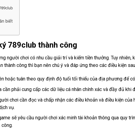
 789club
ần biết
ký 789club thành công
 người chơi có nhu cầu giải trí và kiếm tiền thưởng. Tuy nhiên, k
oản thành công thì bạn nên chú ý và đáp ứng theo các điều kiện sau
ên hoặc tuân theo quy định độ tuổi tối thiểu của địa phương để có
 cần phải cung cấp các dữ liệu cá nhân chính xác và đầy đủ khi 
ười chơi cần đọc và chấp nhận các điều khoản và điều kiện của h
ịch vụ.
ame sẽ yêu cầu người chơi xác minh tài khoản thông qua quy trìn
 công.