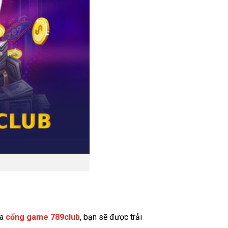
ủa
cổng game 789club
, bạn sẽ được trải