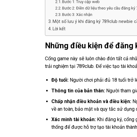
Bước 1: Truy cập web
Bước 2: Điền dữ liệu theo yêu cầu đăng ký
Bước 3: Xác nhận
Một số lưu ý khi đăng ký 789club newbie c
Lời kết
Những điều kiện để đăng 
Cổng game này sẽ luôn chào đón tất cả những
trải nghiệm tại 789club. Để việc tạo tài kh
Độ tuổi:
Người chơi phải đủ 18 tuổi trở l
Thông tin của bản thân:
Người tham gia
Chấp nhận điều khoản và điều kiện:
Ng
về an toàn, bảo mật và quy tắc sử dụng d
Xác minh tài khoản:
Khi đăng ký, cổng g
thống để được hỗ trợ tạo tài khoản thành