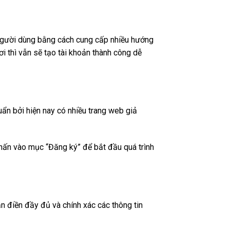
người dùng bằng cách cung cấp nhiều hướng
i thì vẫn sẽ tạo tài khoản thành công dễ
uẩn bởi hiện nay có nhiều trang web giả
 nhấn vào mục “Đăng ký” để bắt đầu quá trình
ần điền đầy đủ và chính xác các thông tin