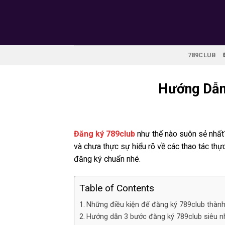
Bỏ
qua
nội
dung
789CLUB
Hướng Dẫn
Đăng ký 789club
như thế nào suôn sẻ nhất?
và chưa thực sự hiểu rõ về các thao tác thực
đăng ký chuẩn nhé.
Table of Contents
Những điều kiện để đăng ký 789club thàn
Hướng dẫn 3 bước đăng ký 789club siêu 