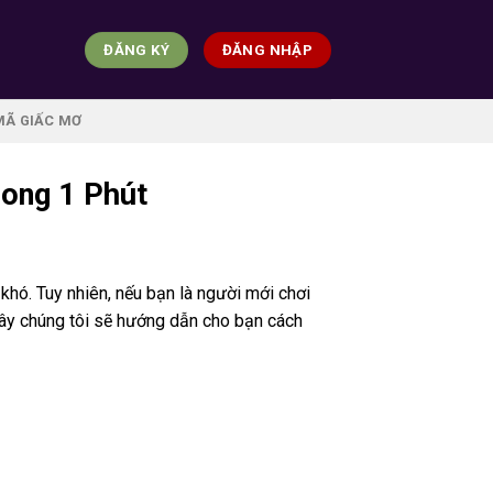
ĐĂNG KÝ
ĐĂNG NHẬP
MÃ GIẤC MƠ
ong 1 Phút
khó. Tuy nhiên, nếu bạn là người mới chơi
u đây chúng tôi sẽ hướng dẫn cho bạn cách