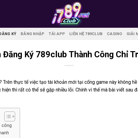
ĐĂNG KÝ
ĐĂNG NHẬP
TẢI APP
LIÊN HỆ 789CLUB
CASINO
GIẢI 
 Đăng Ký 789club Thành Công Chỉ Tr
 Trên thực tế việc tạo tài khoản mới tại cổng game này không hề 
 hiện thì rất có thể sẽ gặp nhiều lỗi. Chính vì thế mà bài viết sa
h công
nhanh