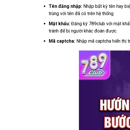
Tên đăng nhập:
Nhập bất kỳ tên hay bi
trùng với tên đã có trên hệ thống.
Mật khẩu:
Đăng ký 789club với mật khẩu
tránh để bị người khác đoán được.
Mã captcha:
Nhập mã captcha hiển thị tr