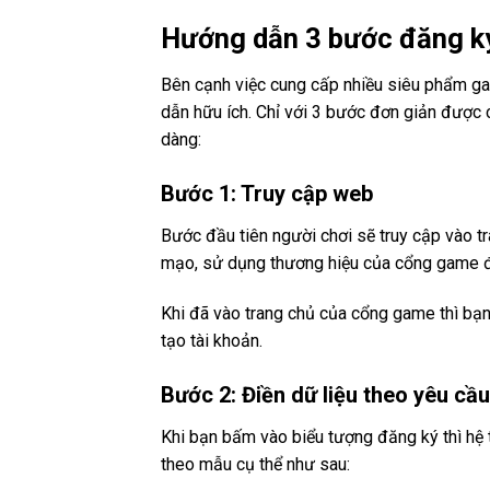
Hướng dẫn 3 bước đăng k
Bên cạnh việc cung cấp nhiều siêu phẩm ga
dẫn hữu ích. Chỉ với 3 bước đơn giản được c
dàng:
Bước 1: Truy cập web
Bước đầu tiên người chơi sẽ truy cập vào tr
mạo, sử dụng thương hiệu của cổng game đ
Khi đã vào trang chủ của cổng game thì bạn 
tạo tài khoản.
Bước 2: Điền dữ liệu theo yêu cầ
Khi bạn bấm vào biểu tượng đăng ký thì hệ t
theo mẫu cụ thể như sau: