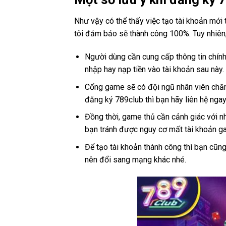
Như vậy có thể thấy việc tạo tài khoản mới
tôi đảm bảo sẽ thành công 100%. Tuy nhiên, đ
Người dùng cần cung cấp thông tin chính
nhập hay nạp tiền vào tài khoản sau này.
Cổng game sẽ có đội ngũ nhân viên chăm
đăng ký 789club thì bạn hãy liên hệ ngay
Đồng thời, game thủ cần cảnh giác với n
bạn tránh được nguy cơ mất tài khoản g
Để tạo tài khoản thành công thì bạn cũng
nên đổi sang mạng khác nhé.