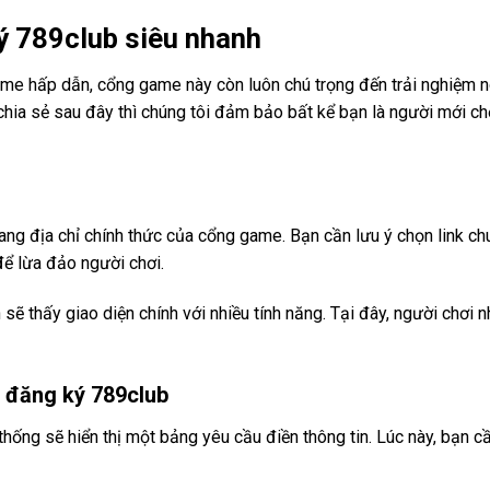
ý 789club siêu nhanh
me hấp dẫn, cổng game này còn luôn chú trọng đến trải nghiệm 
hia sẻ sau đây thì chúng tôi đảm bảo bất kể bạn là người mới chơ
ang địa chỉ chính thức của cổng game. Bạn cần lưu ý chọn link ch
ể lừa đảo người chơi.
sẽ thấy giao diện chính với nhiều tính năng. Tại đây, người chơi
u đăng ký 789club
hống sẽ hiển thị một bảng yêu cầu điền thông tin. Lúc này, bạn c