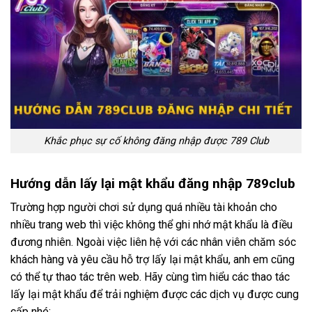
Khắc phục sự cố không đăng nhập được 789 Club
Hướng dẫn lấy lại mật khẩu đăng nhập 789club
Trường hợp người chơi sử dụng quá nhiều tài khoản cho
nhiều trang web thì việc không thể ghi nhớ mật khẩu là điều
đương nhiên. Ngoài việc liên hệ với các nhân viên chăm sóc
khách hàng và yêu cầu hỗ trợ lấy lại mật khẩu, anh em cũng
có thể tự thao tác trên web. Hãy cùng tìm hiểu các thao tác
lấy lại mật khẩu để trải nghiệm được các dịch vụ được cung
cấp nhé: