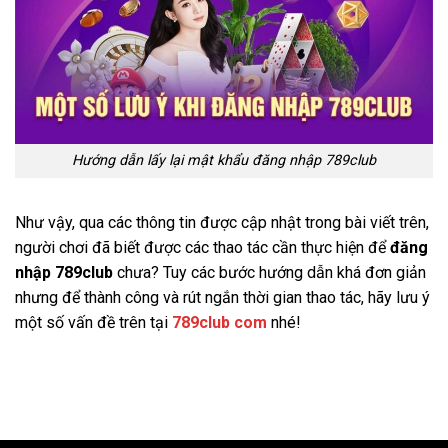
Hướng dẫn lấy lại mật khẩu đăng nhập 789club
Như vậy, qua các thông tin được cập nhật trong bài viết trên,
người chơi đã biết được các thao tác cần thực hiện để
đăng
nhập 789club
chưa? Tuy các bước hướng dẫn khá đơn giản
nhưng để thành công và rút ngắn thời gian thao tác, hãy lưu ý
một số vấn đề trên tại
789club com
nhé!