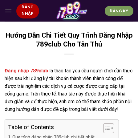
Bỏ
ĐĂNG
qua
ĐĂNG KÝ
NHẬP
nội
dung
Hướng Dẫn Chi Tiết Quy Trình Đăng Nhập
789club Cho Tân Thủ
Đăng nhập 789club
là thao tác yêu cầu người chơi cần thực
hiện sau khi đăng ký tài khoản thành viên thành công để
được trải nghiệm các dịch vụ cá cược được cung cấp tại
cổng game. Trên thực tế, thao tác này được thực hiện khá
đơn giản và để thực hiện, anh em có thể tham khảo phần nội
dung hướng dẫn được đề cập trong bài viết dưới đây!
Table of Contents
Quy trình đăng nhập 789club chi tiết nhất