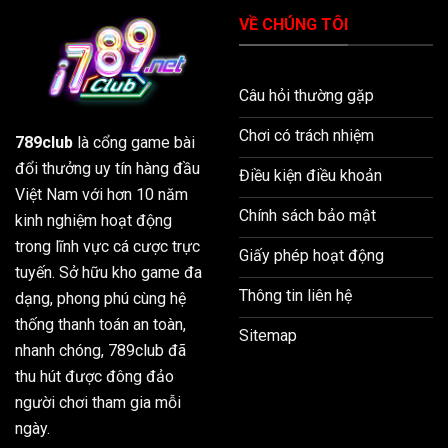
VỀ CHÚNG TÔI
Câu hỏi thường gặp
Chơi có trách nhiệm
789club
là cổng game bài
đổi thưởng uy tín hàng đầu
Điều kiện điều khoản
Việt Nam với hơn 10 năm
Chính sách bảo mật
kinh nghiệm hoạt động
trong lĩnh vực cá cược trực
Giấy phép hoạt động
tuyến. Sở hữu kho game đa
Thông tin liên hệ
dạng, phong phú cùng hệ
thống thanh toán an toàn,
Sitemap
nhanh chóng, 789club đã
thu hút được đông đảo
người chơi tham gia mỗi
ngày.