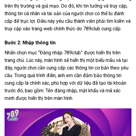
trên thị trường và giả mạo. Do đó, khi tin tưởng và truy cập,
thông tin cá nhân và tài sản của người chơi có thể bị đánh
cắp để trục lợi. Điều này yêu cầu thành viên phải tìm kiếm và
truy cập vào trang web chính thức do 789club cung cấp.
Bước 2: Nhập thông tin
Nhấn chọn mục “Đăng nhập 789club” được hiển thị trên
trang chủ. Lúc này, màn hình sẽ hiển thị một biểu mẫu và tại
đây, người chơi cần cung cấp các thông tin cơ bản theo yêu
cầu. Trong quá trình điền, anh em cần đảm bảo thông tin
cung cấp là chính xác, phù hợp với dữ liệu đã tạo tài khoản
trước đó, bao gồm: Tên đăng nhập, mật khẩu và mã xác
minh được hiển thị trên màn hình.