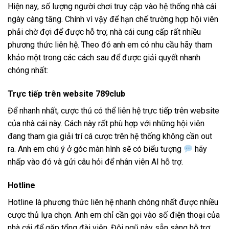
Hiện nay, số lượng người chơi truy cập vào hệ thống nhà cái
ngày càng tăng. Chính vì vậy để hạn chế trường hợp hội viên
phải chờ đợi để được hỗ trợ, nhà cái cung cấp rất nhiều
phương thức liên hệ. Theo đó anh em có nhu cầu hãy tham
khảo một trong các cách sau để được giải quyết nhanh
chóng nhất:
Trực tiếp trên website 789club
Để nhanh nhất, cược thủ có thể liên hệ trực tiếp trên website
của nhà cái này. Cách này rất phù hợp với những hội viên
đang tham gia giải trí cá cược trên hệ thống không cần out
ra. Anh em chú ý ở góc màn hình sẽ có biểu tượng
hãy
nhấp vào đó và gửi câu hỏi để nhân viên AI hỗ trợ.
Hotline
Hotline là phương thức liên hệ nhanh chóng nhất được nhiều
cược thủ lựa chọn. Anh em chỉ cần gọi vào số điện thoại của
nhà cái để gặp tổng đài viên. Đội ngũ này sẵn sàng hỗ trợ