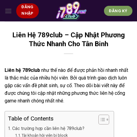
Bỏ
ĐĂNG
qua
ĐĂNG KÝ
NHẬP
nội
dung
Liên Hệ 789club – Cập Nhật Phương
Thức Nhanh Cho Tân Binh
Liên hệ 789club
như thế nào để được phản hồi nhanh nhất
là thắc mắc của nhiều hội viên. Bởi quá trình giao dịch luôn
gặp các vấn đề phát sinh, sự cố. Theo dõi bài viết này để
được chúng tôi cập nhật những phương thức liên hệ cổng
game nhanh chóng nhất nhé.
Table of Contents
Các trường hợp cần liên hệ 789club?
Tài khoản hội viên bị block