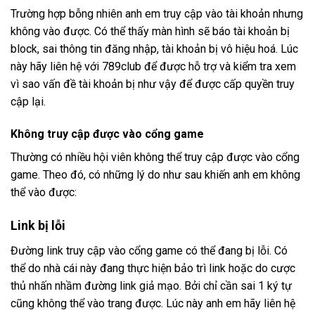
Trường hợp bỗng nhiên anh em truy cập vào tài khoản nhưng
không vào được. Có thể thấy màn hình sẽ báo tài khoản bị
block, sai thông tin đăng nhập, tài khoản bị vô hiệu hoá. Lúc
này hãy liên hệ với 789club để được hỗ trợ và kiểm tra xem
vì sao vấn đề tài khoản bị như vậy để được cấp quyền truy
cập lại.
Không truy cập được vào cổng game
Thường có nhiều hội viên không thể truy cập được vào cổng
game. Theo đó, có những lý do như sau khiến anh em không
thể vào được:
Link bị lỗi
Đường link truy cập vào cổng game có thể đang bị lỗi. Có
thể do nhà cái này đang thực hiện bảo trì link hoặc do cược
thủ nhấn nhầm đường link giả mạo. Bởi chỉ cần sai 1 ký tự
cũng không thể vào trang được. Lúc này anh em hãy liên hệ