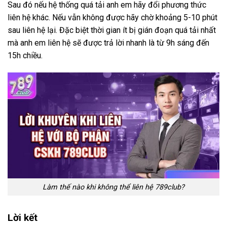
Sau đó nếu hệ thống quá tải anh em hãy đổi phương thức
liên hệ khác. Nếu vẫn không được hãy chờ khoảng 5-10 phút
sau liên hệ lại. Đặc biệt thời gian ít bị gián đoạn quá tải nhất
mà anh em liên hệ sẽ được trả lời nhanh là từ 9h sáng đến
15h chiều.
Làm thế nào khi không thể liên hệ 789club?
Lời kết