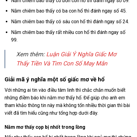
Nằm chiêm bao thấy có bốn con hổ thì đánh ngay số 09.
Nằm chiêm bao thấy có ba con hổ thì đánh ngay số 45.
Nằm chiêm bao thấy có sáu con hổ thì đánh ngay số 24.
Nằm chiêm bao thấy rất nhiều con hổ thì đánh ngay số
99.
Xem thêm:
Luận Giải Ý Nghĩa Giấc Mơ
Thấy Tiền Và Tìm Con Số May Mắn
Giải mã ý nghĩa một số giấc mơ về hổ
Với những ai tin vào điều tâm linh thì chắc chắn muốn biết
những điềm báo khi nằm mơ thấy hổ. Để giúp cho anh em
tham khảo thông tin này mà không tốn nhiều thời gian thì bài
viết đã tìm hiểu cũng như tổng hợp dưới đây.
Nằm mơ thấy cọp bị nhốt trong lồng