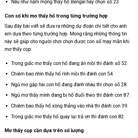
Nếu như nằm mộng thấy hổ Bengal hãy chọn số 23.
Con số khi mơ thấy hổ trong từng trường hợp
Sau đây bài viết sẽ đưa ra những dự đoán chi tiết cho anh
em dựa theo từng trường hợp. Mong rằng những thông tin
này sẽ giúp cho người chơi chọn được con số may mắn khi
mơ thấy cọp.
Trong giấc mơ thấy con hổ đang ăn mồi thì đánh số 52.
Chiêm bao nhìn thấy hổ rình mồi thì đánh con 54.
Ngủ mơ gặp hai con hổ đang đánh nhau thì chọn số 28.
Ngủ mơ thấy mình đang bị hổ đuổi theo thì đánh con 87.
Chiêm bao thấy hổ xông thẳng vào nhà thì đánh con 39.
Trong giấc mơ thấy hổ quay lại trả ơn thì đánh con 82.
Mơ thấy cọp cần dựa trên số lượng