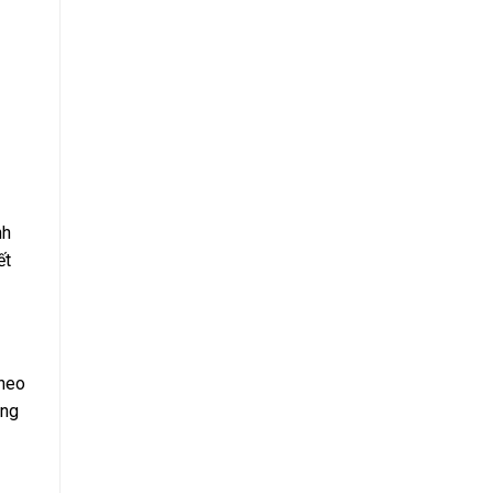
nh
ết
theo
àng