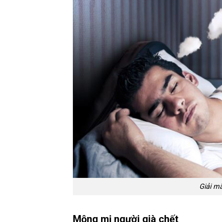
Giải m
Mộng mị người già chết