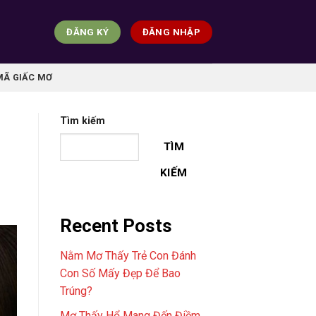
ĐĂNG KÝ
ĐĂNG NHẬP
MÃ GIẤC MƠ
Tìm kiếm
TÌM
KIẾM
Recent Posts
Nằm Mơ Thấy Trẻ Con Đánh
Con Số Mấy Đẹp Để Bao
Trúng?
Mơ Thấy Hổ Mang Đến Điềm