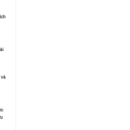
ích
ài
 và
ệc
ưu