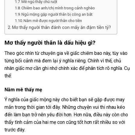
Mê ngủ thấy chú ruột
Chiêm bao anh/chị mình trong cảnh nghèo
Ngủ mộng gặp người thân bị công an bắt
Nằm mê được người thân cho tiền
Mơ thấy người thân đánh con mấy ăn đậm tiền tỷ?
Mơ thấy người thân là dấu hiệu gì?
Theo góc nhìn từ chuyên gia về giấc chiêm bao này, tùy vào
từng bối cảnh mà đem lại ý nghĩa riêng. Chính vì thế, chủ
nhân giấc mơ cần ghi nhớ chính xác để phân tích rõ nghĩa. Cụ
thể:
Nằm mê thấy mẹ
Ý nghĩa của giấc mộng này cho biết bạn sẽ gặp được may
mắn trong thời gian tới đây. Những chuyện vui thi nhau kéo
đến làm bạn trở nên yêu đời hơn. Hơn nữa, điều này còn cho
thấy tình cảm của hai mẹ con cũng tốt hơn rất nhiều so với
trước đây.