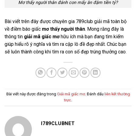
Mơ thấy người thân đánh con mấy ăn đậm tiền tỷ?
Bài viết trên đây được chuyên gia 789club giải mã toàn bộ
về điềm báo giấc
mơ thấy người thân
. Mong rằng đây là
thông tin
giải mã giấc mơ
hữu ích mà bạn đang tìm kiếm
giúp hiểu rõ ý nghĩa và tìm ra cặp lô đề đẹp nhất. Chúc bạn
sẽ luôn thành công khi tìm ra con số đẹp trúng thưởng cao.
Bài viết này được đăng trong
Giải mã giấc mơ
. Đánh dấu
liên kết thường
trực
.
I789CLUBNET