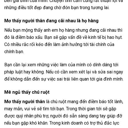
bên gia đình của mình. Chuyện tình cảm cũng rất thuận lợi và
những điều tốt đẹp đang chờ đón bạn trong tương lai.
Mơ thấy người thân đang cãi nhau là họ hàng
Nếu bạn mộng thấy anh em họ hàng nhưng đang cãi nhau thì
đó là điềm báo xấu. Bạn sẽ gặp vấn đề về kinh tế bị hao hụt.
Có nhiều rắc rối kéo đến làm ảnh hưởng tới tài chính của
chính bạn.
Bạn cần lại xem những việc làm của mình có dính dáng tới
pháp luật hay không. Nếu có cần xem xét lại và sửa sai ngay
để không dẫn đến sự việc sai trái liên quan tới gia đình mình.
Mê ngủ thấy chú ruột
Mơ thấy người thân
là chú ruột mang đến điềm báo tốt lành,
may mắn, vui vẻ sẽ tìm tới bạn. Trong thời gian tới sẽ gặp
được quý nhân phù trợ, người đó sẵn sàng dang tay giúp đỡ
nếu bạn gặp khó khăn. Trong kinh doanh có trợ thủ đắc lực