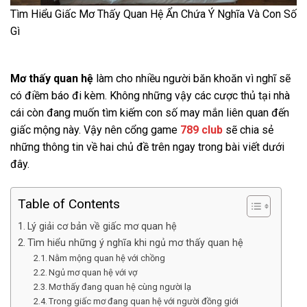
Tìm Hiểu Giấc Mơ Thấy Quan Hệ Ẩn Chứa Ý Nghĩa Và Con Số
Gì
Mơ thấy quan hệ
làm cho nhiều người băn khoăn vì nghĩ sẽ
có điềm báo đi kèm. Không những vậy các cược thủ tại nhà
cái còn đang muốn tìm kiếm con số may mắn liên quan đến
giấc mộng này. Vậy nên
cổng game
789 club
sẽ chia sẻ
những thông tin về hai chủ đề trên ngay trong bài viết dưới
đây.
Table of Contents
Lý giải cơ bản về giấc mơ quan hệ
Tìm hiểu những ý nghĩa khi ngủ mơ thấy quan hệ
Nằm mộng quan hệ với chồng
Ngủ mơ quan hệ với vợ
Mơ thấy đang quan hệ cùng người lạ
Trong giấc mơ đang quan hệ với người đồng giới