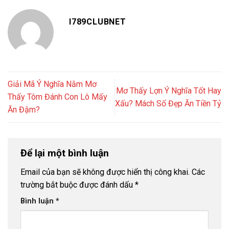
I789CLUBNET
Giải Mã Ý Nghĩa Nằm Mơ
Mơ Thấy Lợn Ý Nghĩa Tốt Hay
Thấy Tôm Đánh Con Lô Mấy
Xấu? Mách Số Đẹp Ăn Tiền Tỷ
Ăn Đậm?
Để lại một bình luận
Email của bạn sẽ không được hiển thị công khai.
Các
trường bắt buộc được đánh dấu
*
Bình luận
*