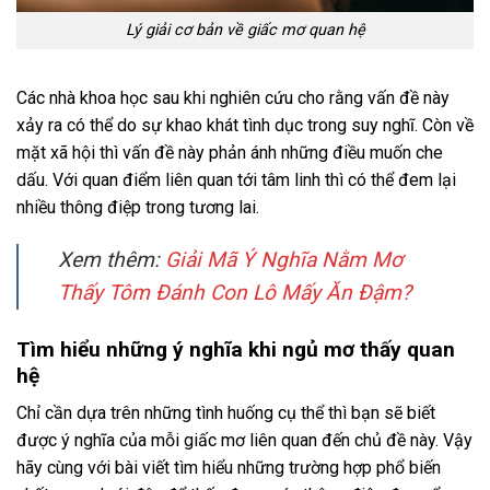
Lý giải cơ bản về giấc mơ quan hệ
Các nhà khoa học sau khi nghiên cứu cho rằng vấn đề này
xảy ra có thể do sự khao khát tình dục trong suy nghĩ. Còn về
mặt xã hội thì vấn đề này phản ánh những điều muốn che
dấu. Với quan điểm liên quan tới tâm linh thì có thể đem lại
nhiều thông điệp trong tương lai.
Xem thêm:
Giải Mã Ý Nghĩa Nằm Mơ
Thấy Tôm Đánh Con Lô Mấy Ăn Đậm?
Tìm hiểu những ý nghĩa khi ngủ mơ thấy quan
hệ
Chỉ cần dựa trên những tình huống cụ thể thì bạn sẽ biết
được ý nghĩa của mỗi giấc mơ liên quan đến chủ đề này. Vậy
hãy cùng với bài viết tìm hiểu những trường hợp phổ biến