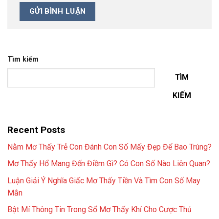
Tìm kiếm
TÌM
KIẾM
Recent Posts
Nằm Mơ Thấy Trẻ Con Đánh Con Số Mấy Đẹp Để Bao Trúng?
Mơ Thấy Hổ Mang Đến Điềm Gì? Có Con Số Nào Liên Quan?
Luận Giải Ý Nghĩa Giấc Mơ Thấy Tiền Và Tìm Con Số May
Mắn
Bật Mí Thông Tin Trong Sổ Mơ Thấy Khỉ Cho Cược Thủ