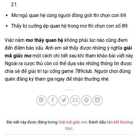
21.
Mơ ngủ quan hệ cùng người đồng giới thì chọn con 69.
Thấy bị cưỡng ép quan hệ trong mơ thì chọn con số 89.
Việc nằm
mơ thấy quan hệ
không phải lúc nào cũng đem
đến điềm báo xấu. Anh em sẽ thấy được những ý nghĩa
giải
mã giấc mơ
một cách chi tiết sau khi tham khảo bài viết này.
Ngoài ra cược thủ còn có thể dựa vào những thông tin được
chia sẻ để giải trí tại
cổng game 789club. Người chơi đừng
quên đăng ký tham gia ngay để nhận thưởng nhé.
Bài viết này được đăng trong
Giải mã giấc mơ
. Đánh dấu
liên kết thường
trực
.