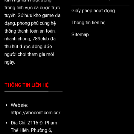
trong lĩnh vực cá cược trực
Giấy phép hoạt động
tuyến. Sở hữu kho game đa
Thông tin liên hệ
dạng, phong phú cùng hệ
thống thanh toán an toàn,
Sitemap
nhanh chóng, 789club đã
thu hút được đông đảo
người chơi tham gia mỗi
ngày.
THÔNG TIN LIÊN HỆ
Websie:
https://abocont.com.co/
Địa Chỉ: 2116 Đ. Phạm
Thế Hiển, Phường 6,