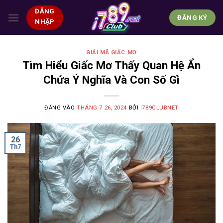
Bỏ
ĐĂNG
qua
ĐĂNG KÝ
NHẬP
nội
dung
GIẢI MÃ GIẤC MƠ
Tìm Hiểu Giấc Mơ Thấy Quan Hệ Ẩn
Chứa Ý Nghĩa Và Con Số Gì
ĐĂNG VÀO
THÁNG 7 26, 2024
BỞI
I789CLUBNET
26
Th7