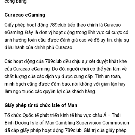
công bằng.
Curacao eGaming
Giấy phép hoạt động 789club tiếp theo chính là Curacao
eGaming. Đây là đơn vị hoạt động trong lĩnh vực cá cược có
ảnh hưởng toàn cầu, được đánh giá cao về độ uy tín, chịu sự
điều hành của chính phủ Curacao.
Các hoạt động của 789club đều chịu sự xét duyệt khắt khe
của Curacao eGaming. Do đó, người chơi có thể yên tâm về
chất lượng của các dịch vụ được cung cấp. Tính an toàn,
minh bạch cũng được đảm bảo, nói không với gian lận hay
làm ngơ trước các quyền lợi của khách hàng.
Giấy phép từ tổ chức Isle of Man
Tổ chức Quốc tế phát triển kinh tế khu vực châu Á – Thái
Bình Dương Isle of Man Gambling Supervision Commission
đã cấp giấy phép hoạt động 789club. Giá trị của giấy phép