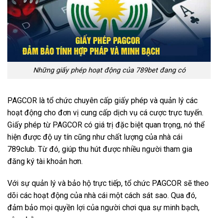
Những giấy phép hoạt động của 789bet đang có
PAGCOR là tổ chức chuyên cấp giấy phép và quản lý các
hoạt động cho đơn vị cung cấp dịch vụ cá cược trực tuyến.
Giấy phép từ PAGCOR có giá trị đặc biệt quan trọng, nó thể
hiện được độ uy tín cũng như chất lượng của nhà cái
789club. Từ đó, giúp thu hút được nhiều người tham gia
đăng ký tài khoản hơn.
Với sự quản lý và bảo hộ trực tiếp, tổ chức PAGCOR sẽ theo
dõi các hoạt động của nhà cái một cách sát sao. Qua đó,
đảm bảo mọi quyền lợi của người chơi qua sự minh bạch,