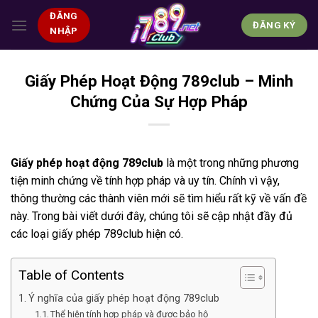
Bỏ
ĐĂNG
qua
ĐĂNG KÝ
NHẬP
nội
dung
Giấy Phép Hoạt Động 789club – Minh
Chứng Của Sự Hợp Pháp
Giấy phép hoạ
t
động 789club
là một trong những phương
tiện minh chứng về tính hợp pháp và uy tín. Chính vì vậy,
thông thường các thành viên mới sẽ tìm hiểu rất kỹ về vấn đề
này. Trong bài viết dưới đây, chúng tôi sẽ cập nhật đầy đủ
các loại giấy phép 789club hiện có.
Table of Contents
Ý nghĩa của giấy phép hoạt động 789club
Thể hiện tính hợp pháp và được bảo hộ