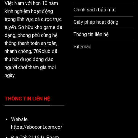
Việt Nam với hơn 10 năm
Chính sách bảo mật
kinh nghiệm hoạt động
trong lĩnh vực cá cược trực
Giấy phép hoạt động
tuyến. Sở hữu kho game đa
Thông tin liên hệ
dạng, phong phú cùng hệ
thống thanh toán an toàn,
Sitemap
nhanh chóng, 789club đã
thu hút được đông đảo
người chơi tham gia mỗi
ngày.
THÔNG TIN LIÊN HỆ
Websie:
https://abocont.com.co/
Địa Chỉ: 2116 Đ. Phạm