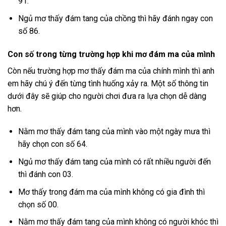
91.
Ngủ mơ thấy đám tang của chồng thì hãy đánh ngay con
số 86.
Con số trong từng trường hợp khi mơ đám ma của mình
Còn nếu trường hợp mơ thấy đám ma của chính mình thì anh
em hãy chú ý đến từng tình huống xảy ra. Một số thông tin
dưới đây sẽ giúp cho người chơi đưa ra lựa chọn dễ dàng
hơn.
Nằm mơ thấy đám tang của mình vào một ngày mưa thì
hãy chọn con số 64.
Ngủ mơ thấy đám tang của mình có rất nhiều người đến
thì đánh con 03.
Mơ thấy trong đám ma của mình không có gia đình thì
chọn số 00.
Nằm mơ thấy đám tang của mình không có người khóc thì