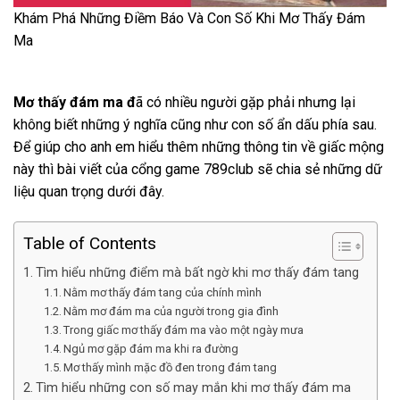
Khám Phá Những Điềm Báo Và Con Số Khi Mơ Thấy Đám
Ma
Mơ thấy đám ma đ
ã có nhiều người gặp phải nhưng lại
không biết những ý nghĩa cũng như con số ẩn dấu phía sau.
Để giúp cho anh em hiểu thêm những thông tin về giấc mộng
này thì bài viết của
cổng game 789club sẽ chia sẻ những dữ
liệu quan trọng dưới đây.
Table of Contents
Tìm hiểu những điểm mà bất ngờ khi mơ thấy đám tang
Nằm mơ thấy đám tang của chính mình
Nằm mơ đám ma của người trong gia đình
Trong giấc mơ thấy đám ma vào một ngày mưa
Ngủ mơ gặp đám ma khi ra đường
Mơ thấy mình mặc đồ đen trong đám tang
Tìm hiểu những con số may mắn khi mơ thấy đám ma