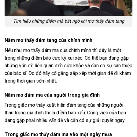
Tìm hiểu những điểm mà bất ngờ khi mơ thấy đám tang
Nằm mơ thấy đám tang của chính mình
Nếu như mơ thấy đám ma của chính mình thì đây là một
trong những điềm báo cực kỳ xui xẻo. Có thể bạn đang gặp
những vấn đề liên quan đến sức khỏe và cần có sự can thiệp
của bác sĩ. Do đó hãy cố gắng sắp xếp thời gian để đi khám
trong thời gian sớm nhất.
Nằm mơ đám ma của người trong gia đình
Trong giấc mơ thấy xuất hiện đám tang của những người
thân trong gia đình thì là điềm báo xấu. Công việc của bạn
đang gặp phải nhiều vấn đề và cần có sự giải quyết ngay.
Trong giấc mơ thấy đám ma vào một ngày mưa