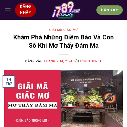
Bỏ
ĐĂNG
qua
ĐĂNG KÝ
NHẬP
nội
dung
GIẢI MÃ GIẤC MƠ
Khám Phá Những Điềm Báo Và Con
Số Khi Mơ Thấy Đám Ma
ĐĂNG VÀO
THÁNG 7 14, 2024
BỞI
I789CLUBNET
14
Th7