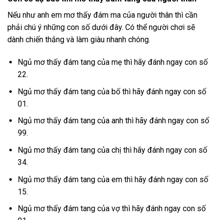
Nếu như anh em mơ thấy đám ma của người thân thì cần
phải chú ý những con số dưới đây. Có thể người chơi sẽ
dành chiến thắng và làm giàu nhanh chóng.
Ngủ mơ thấy đám tang của mẹ thì hãy đánh ngay con số
22.
Ngủ mơ thấy đám tang của bố thì hãy đánh ngay con số
01.
Ngủ mơ thấy đám tang của anh thì hãy đánh ngay con số
99.
Ngủ mơ thấy đám tang của chị thì hãy đánh ngay con số
34.
Ngủ mơ thấy đám tang của em thì hãy đánh ngay con số
15.
Ngủ mơ thấy đám tang của vợ thì hãy đánh ngay con số