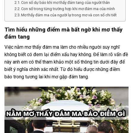
Con số dự báo khi mơ thấy đám tang của người thân
Con số trong từng trường hợp khi mơ đám ma của mình
Mơ thấy đám ma của người lạ trong mơ và con số chi tiết
Tìm hiểu những điểm mà bất ngờ khi mơ thấy
đám tang
Việc nằm mơ thấy đám ma làm cho nhiều người suy nghĩ
không biết có đem lại điểm xấu hay không. Để làm rõ vấn đề
này anh em có thể tham khảo một số thông tin dưới đây để
biết ý nghĩa chính xác nhất. Từ đó hiểu được những điềm
báo trong tương lai khi mơ gặp đám tang.