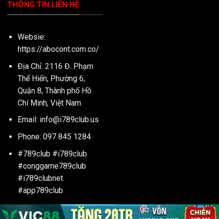
THÔNG TIN LIÊN HỆ
Websie:
https://abocont.com.co/
Địa Chỉ: 2116 Đ. Phạm
Thế Hiển, Phường 6,
Quận 8, Thành phố Hồ
Chí Minh, Việt Nam
Email:
info@i789club.us
Phone: 097 845 1284
#789club #i789club
#conggame789club
#i789clubnet
#app789club