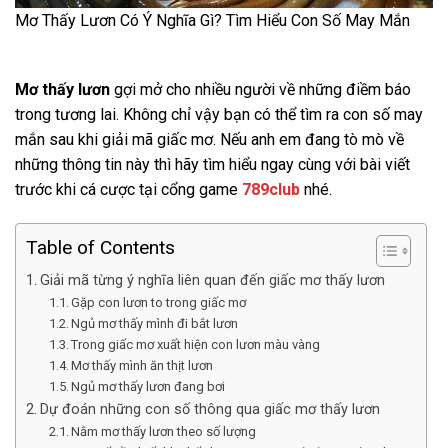
Mơ Thấy Lươn Có Ý Nghĩa Gì? Tìm Hiểu Con Số May Mắn
Mơ thấy lươn
gợi mở cho nhiều người về những điềm báo
trong tương lai. Không chỉ vậy bạn có thể tìm ra con số may
mắn sau khi giải mã giấc mơ. Nếu anh em đang tò mò về
những thông tin này thì hãy tìm hiểu ngay cùng với bài viết
trước khi cá cược tại cổng game
789club
nhé.
Table of Contents
Giải mã từng ý nghĩa liên quan đến giấc mơ thấy lươn
Gặp con lươn to trong giấc mơ
Ngủ mơ thấy mình đi bắt lươn
Trong giấc mơ xuất hiện con lươn màu vàng
Mơ thấy mình ăn thịt lươn
Ngủ mơ thấy lươn đang bơi
Dự đoán những con số thông qua giấc mơ thấy lươn
Nằm mơ thấy lươn theo số lượng