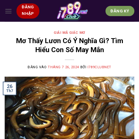
Bỏ
ĐĂNG
qua
ĐĂNG KÝ
NHẬP
nội
dung
GIẢI MÃ GIẤC MƠ
Mơ Thấy Lươn Có Ý Nghĩa Gì? Tìm
Hiểu Con Số May Mắn
ĐĂNG VÀO
THÁNG 7 26, 2024
BỞI
I789CLUBNET
26
Th7