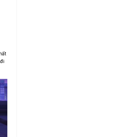
hất
 đi