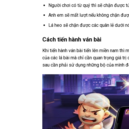
Người chơi có từ quý thì sẽ chặn được tứ
Anh em sẽ mất lượt nếu không chặn được
Lá heo sẽ chặn được các quân lẻ dưới nó
Cách tiến hành ván bài
Khi tiến hành ván bài tiến lên miền nam thì
của các lá bài mà chỉ cần quan trọng giá tr
sau cần phải sử dụng những bộ của mình để