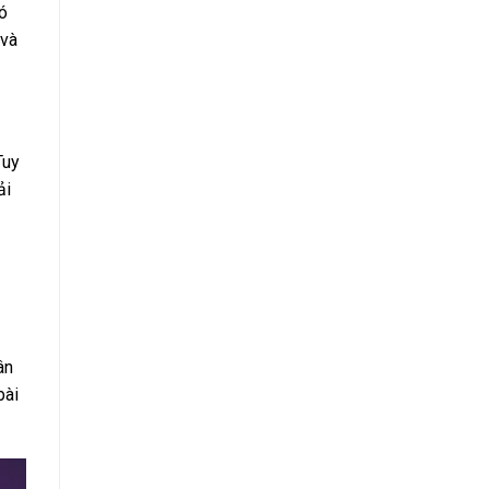
ó
 và
Tuy
ải
ân
bài