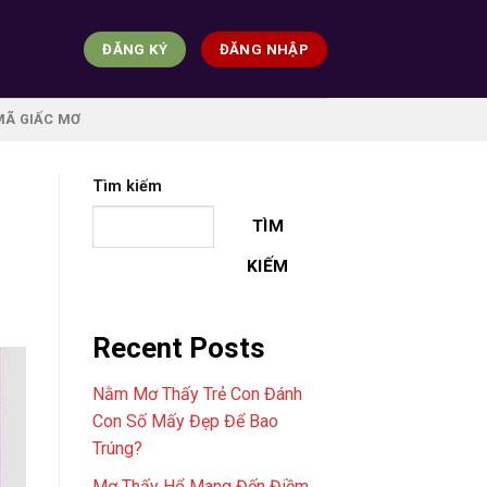
ĐĂNG KÝ
ĐĂNG NHẬP
MÃ GIẤC MƠ
Tìm kiếm
TÌM
KIẾM
Recent Posts
Nằm Mơ Thấy Trẻ Con Đánh
Con Số Mấy Đẹp Để Bao
Trúng?
Mơ Thấy Hổ Mang Đến Điềm