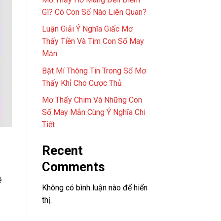
Gì? Có Con Số Nào Liên Quan?
Luận Giải Ý Nghĩa Giấc Mơ
Thấy Tiền Và Tìm Con Số May
Mắn
Bật Mí Thông Tin Trong Sổ Mơ
Thấy Khỉ Cho Cược Thủ
Mơ Thấy Chim Và Những Con
Số May Mắn Cùng Ý Nghĩa Chi
Tiết
Recent
Comments
ề
Không có bình luận nào để hiển
thị.