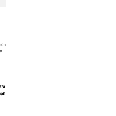
 nên
ãy
đối
hặn