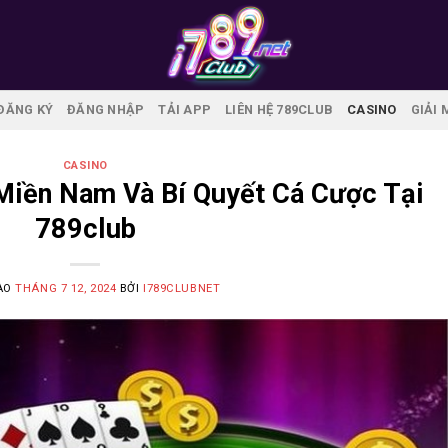
ĐĂNG KÝ
ĐĂNG NHẬP
TẢI APP
LIÊN HỆ 789CLUB
CASINO
GIẢI 
CASINO
Miền Nam Và Bí Quyết Cá Cược Tại
789club
ÀO
THÁNG 7 12, 2024
BỞI
I789CLUBNET