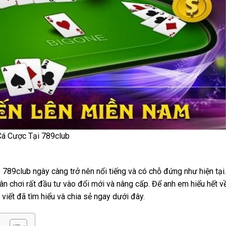
Cá Cược Tại 789club
789club ngày càng trở nên nổi tiếng và có chỗ đứng như hiện tại.
n chơi rất đầu tư vào đổi mới và nâng cấp. Để anh em hiểu hết v
 viết đã tìm hiểu và chia sẻ ngay dưới đây.