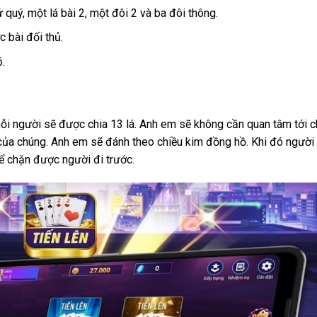
 quý, một lá bài 2, một đôi 2 và ba đôi thông.
 bài đối thủ.
.
 mỗi người sẽ được chia 13 lá. Anh em sẽ không cần quan tâm tới c
ị của chúng. Anh em sẽ đánh theo chiều kim đồng hồ. Khi đó người
 chặn được người đi trước.